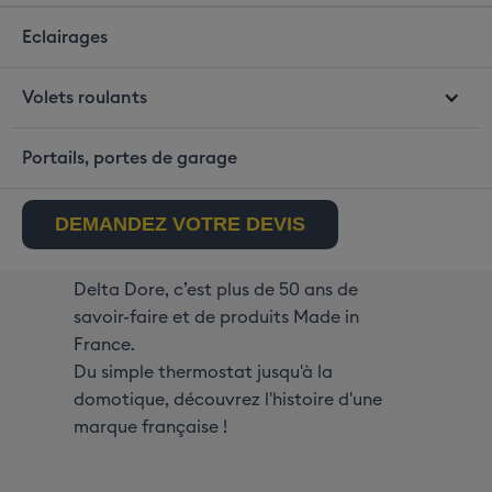
Eclairages
Delta Dore,
Volets roulants
la Smart Home
Portails, portes de garage
Made in France
DEMANDEZ VOTRE DEVIS
Delta Dore, c’est plus de 50 ans de
savoir-faire et de produits Made in
France.
Du simple thermostat jusqu'à la
domotique, découvrez l'histoire d'une
marque française !