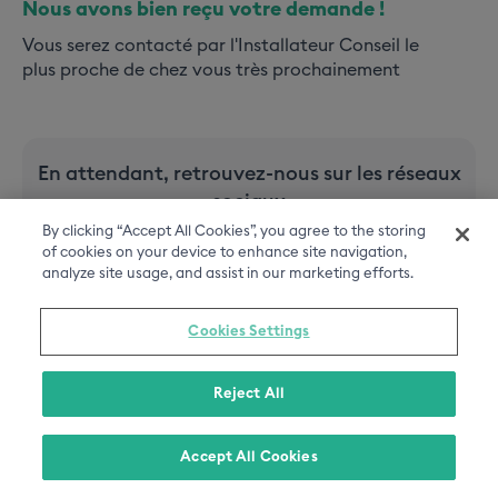
Nous avons bien reçu votre demande !
Vous serez contacté par l'Installateur Conseil le
plus proche de chez vous très prochainement
En attendant, retrouvez-nous sur les réseaux
sociaux
By clicking “Accept All Cookies”, you agree to the storing
of cookies on your device to enhance site navigation,
analyze site usage, and assist in our marketing efforts.
Cookies Settings
MENTIONS LÉGALES
Reject All
CGU DU SITE
DONNÉES PERSONNELLES
Accept All Cookies