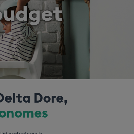
 budget
Delta Dore,
tonomes