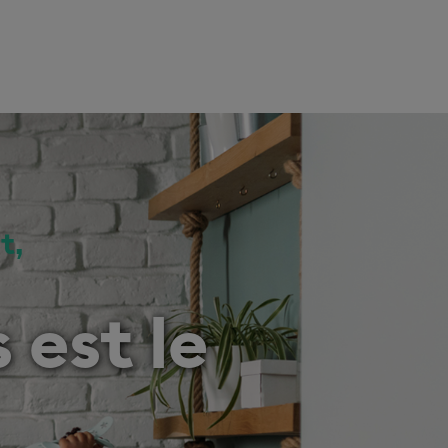
t,
 est le