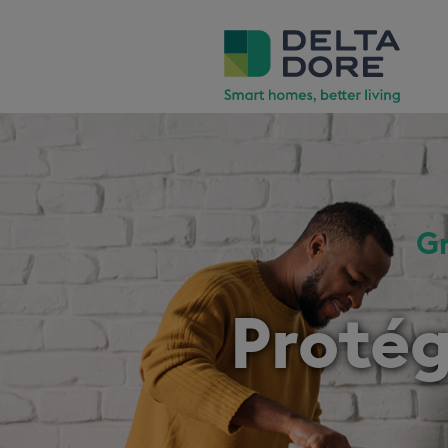
Gr
Protég