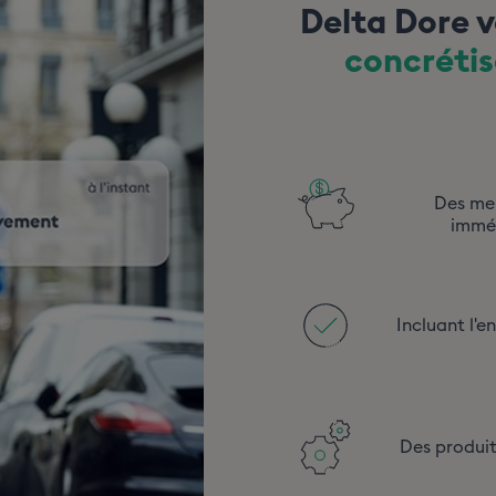
Delta Dore
concrétis
Des men
imméd
Incluant l'e
Des produit