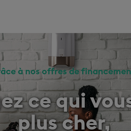
âce à nos offres de financemen
ez ce qui vous
plus cher,