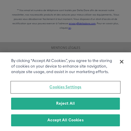
** Vos email et numéro de téléphone sont traités par Delta Dore afin de recevoir notre
newsletter, nos nouveautés produits et des astuces pour mieux utiliser vos équipements.. Vous
pouvez vous désabonner facilement à tout moment. Vous disposez d'un droit d'accès et de
rectification que vous pouvez exercer à l'adresse
privacy@deltadore.com
. Pour en savoir plus,
cliquez
ici
.
MENTIONS LÉGALES
CGU DU SITE
By clicking “Accept All Cookies”, you agree to the storing
of cookies on your device to enhance site navigation,
DONNÉES PERSONNELLES
analyze site usage, and assist in our marketing efforts.
Cookies Settings
Reject All
Accept All Cookies