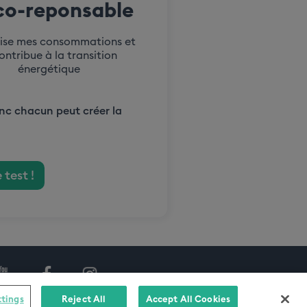
o-reponsable
mise mes consommations et
contribue à la transition
énergétique​
onc chacun peut créer la
e test !
ttings
Reject All
Accept All Cookies