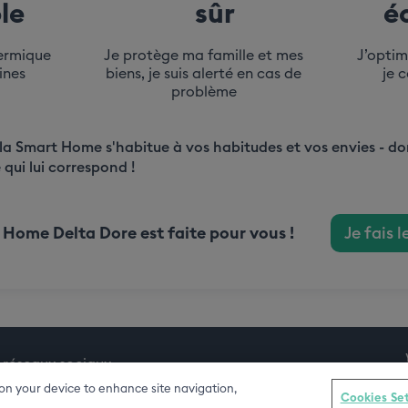
+
+
le
sûr
éc
hermique
Je protège ma famille et mes
J’opti
ines​
biens,​ je suis alerté en cas de
je 
problème
e la Smart Home s'habitue à vos habitudes et vos envies - d
ui lui correspond !
Home Delta Dore est faite pour vous !
Je fais l
 réseaux sociaux
s on your device to enhance site navigation,
Cookies Se